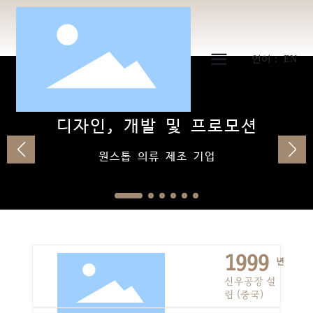
언어： EN
디자인, 개발 및 프로모션
원스톱 의류 제조 기업
1999
년
신우공장 설
립 (중국)