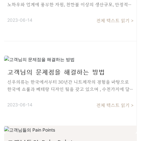
노하우와 업계에 풍부한 자원, 천만불 이상의 생산규모, 안정적이
고 장기적인 고객님들이 저희의 “파워”입니다. 이 또한 “ 단가와
자원우세, 우월한 경쟁력”의 밑거름이 되어 고객님들이 업계에서
2023-06-14
전체 텍스트 읽기 >
앞장서 나갈수 있는 보장이 되었습니다. 연간 300만장 이상의 생
산량으로 저희 신우의류는 원천 생산업체와 직접 계약을 체결하
여 대량의 원자재를 보다 저렴한 가격에 구매할수 있는 능력을 갖
고 있습니다. 새롭고 희소성이 있는 원자재 구매 우세 또한 갖고
있으며 불확실한 시장변화에 민감하게 반응함으로 리스크를 초
소화 하는 능력을 갖추었습니다. 신우의류의 안정적인 “생산
량”은 고객님들에게 양질의 제품과 경재력이 있는 “단가우세”를
고객님의 문제점을 해결하는 방법
제공함으로 서로 “win-win”하는 비즈니스입니다.
신우의류는 한국에서부터 30년간 니트제작의 경험을 바탕으로
한국에 쇼룸과 베테랑 디자인 팀을 갖고 있으며 , 수천가지에 달
하는 니트제품 샘플 데이터를 갖고 있습니다. 매년 세계각국의 패
션쇼와 신제품 출시, 업계 브랜드 미팅들을 통해 수백가지의 디자
2023-06-14
전체 텍스트 읽기 >
인을 개발하고 샘플을 만들고 있습니다. 중국, 한국, 일본, 유럽,미
국등 각국 고객님들의 원하시는 요구에 맞춰 그 시장과 고객 그룹
에 맞는 스타일들을 디자인 하고 있으며 디자인에 “클래식” “시
크함” ”우아함” “패션너블”하고 “트랜디”한 요소들을 가미함으
로 차별화를 두고 있습니다. S/S 시즌과 F/W시즌남성복,여성복