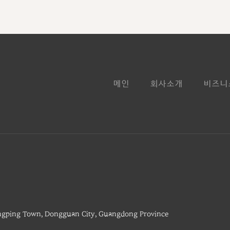
메인
회사소개
비즈니
ngping Town, Dongguan City, Guangdong Province